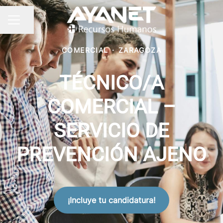
Compartir página
MENÚ DE EMPLEO
COMERCIAL
·
ZARAGOZA
TÉCNICO/A
COMERCIAL –
SERVICIO DE
PREVENCIÓN AJENO
¡Incluye tu candidatura!